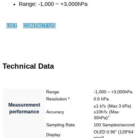
Range: -1,000 ~ +3,000hPa
LIST
CONTACT US
Technical Data
Range
-1,000 ~ +3,000hPa
Resolution *
0.6 hPa
Measurement
±1 k㎩ (Max 3 kPa)
performance
Accuracy
±10h㎩ (Max
30hPa)"
Sampling Rate
100 Samples/second
OLED 0.96" (128*64
Display
pixel)