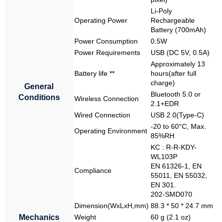
Li-Poly
Operating Power
Rechargeable
Battery (700mAh)
Power Consumption
0.5W
Power Requirements
USB (DC 5V, 0.5A)
Approximately 13
Battery life **
hours(after full
charge)
General
Bluetooth 5.0 or
Conditions
Wireless Connection
2.1+EDR
Wired Connection
USB 2.0(Type-C)
-20 to 60°C, Max.
Operating Environment
85%RH
KC : R-R-KDY-
WL103P
EN 61326-1, EN
Compliance
55011, EN 55032,
EN 301.
202-SMD070
Dimension(WxLxH,mm)
88.3 * 50 * 24.7 mm
Mechanics
Weight
60 g (2.1 oz)