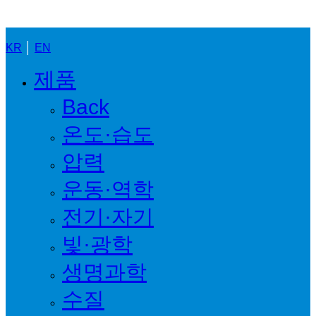
Close
Menu
KR
│
EN
제품
Back
온도·습도
압력
운동·역학
전기·자기
빛·광학
생명과학
수질