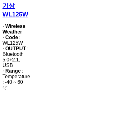
기상
기상
WL125W
WL125W
· Wireless
Weather
· Code
:
WL125W
· OUTPUT
:
Bluetooth
5.0+2.1,
USB
· Range
:
Temperature
: -40 ~ 60
℃
MBL
기후/
풍속
센서
KDS-
1076