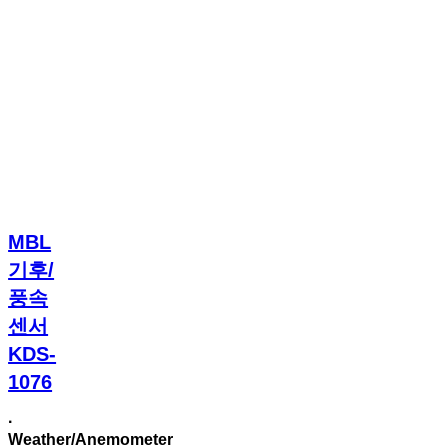
MBL
MBL
기후/
기후/
풍속
풍속
센서
KDS-
센서
1076
KDS-
1076
·
Weather/Anemometer