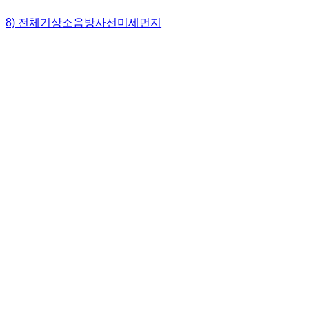
8) 전체
기상
소음
방사선
미세먼지
무선
기상
WL125W