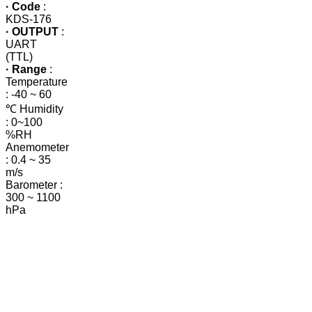
· Code
:
KDS-176
· OUTPUT
:
UART
(TTL)
· Range
:
Temperature
: -40 ~ 60
℃ Humidity
: 0~100
%RH
Anemometer
: 0.4 ~ 35
m/s
Barometer :
300 ~ 1100
hPa
스마트
기후/
풍속
K55A