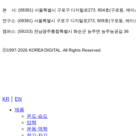
본 사: (08381) 서울특별시 구로구 디지털로273, 804호(구로동, 에
연구소: (08381) 서울특별시 구로구 디지털로273, 809호(구로동, 에
캠퍼스: (58153) 전남광주통합특별시 화순군 능주면 능주농공길 36
ⓒ1997-2026 KOREA DIGITAL. All Rights Reserved.
Close
KR
│
EN
Menu
제품
온도·습도
압력
운동·역학
전기·자기