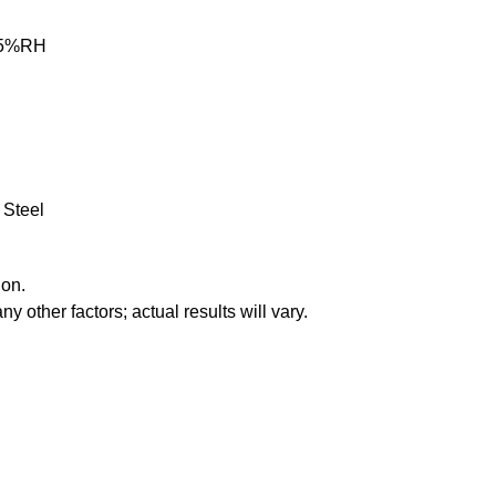
 85%RH
 Steel
ion.
y other factors; actual results will vary.