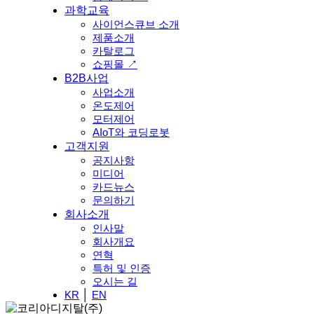
과학교육
사이언스큐브 소개
제품소개
카탈로그
쇼핑몰 ↗
B2B사업
사업소개
온도제어
모터제어
AIoT와 코딩로봇
고객지원
공지사항
미디어
카드뉴스
문의하기
회사소개
인사말
회사개요
연혁
특허 및 인증
오시는 길
KR
│
EN