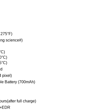
o 275°F)
ing science#)
°C)
00°C)
25°C)
nd
 pixel)
le Battery (700mAh)
rs(after full charge)
.1+EDR