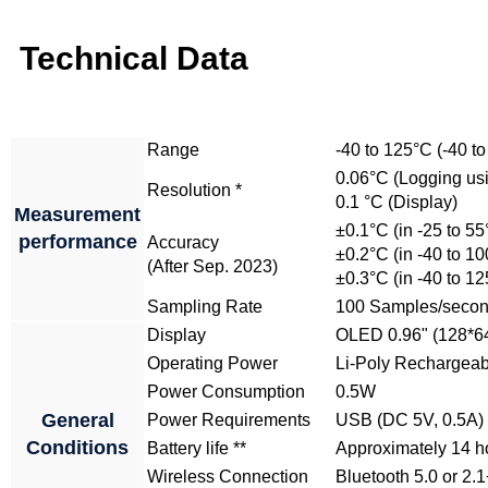
Technical Data
Range
-40 to 125°C (-40 t
0.06°C (Logging us
Resolution *
0.1 °C (Display)
Measurement
±0.1°C (in -25 to 55
performance
Accuracy
±0.2°C (in -40 to 1
(After Sep. 2023)
±0.3°C (in -40 to 1
Sampling Rate
100 Samples/seco
Display
OLED 0.96" (128*64
Operating Power
Li-Poly Rechargeab
Power Consumption
0.5W
General
Power Requirements
USB (DC 5V, 0.5A)
Conditions
Battery life **
Approximately 14 hou
Wireless Connection
Bluetooth 5.0 or 2