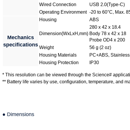
Wired Connection
USB 2.0(Type-C)
Operating Environment
-20 to 60°C, Max.
Housing
ABS
280 x 42 x 18.4
Dimension(WxLxH,mm)
Body 78 x 42 x 18
Mechanics
Probe OD4 x 200
specifications
Weight
56 g (2 oz)
Housing Materials
PC+ABS, Stainless
Housing Protection
IP30
* This resolution can be viewed through the Science# applicat
** Battery life varies by use, configuration, temperature, and man
● Dimensions