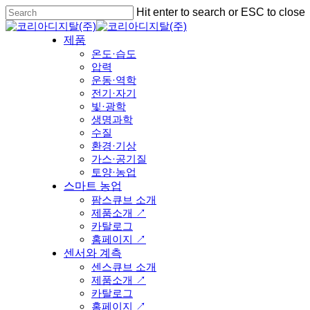
Skip
Hit enter to search or ESC to close
to
Close
main
Search
Menu
제품
content
온도·습도
압력
운동·역학
전기·자기
빛·광학
생명과학
수질
환경·기상
가스·공기질
토양·농업
스마트 농업
팜스큐브 소개
제품소개 ↗
카탈로그
홈페이지 ↗
센서와 계측
센스큐브 소개
제품소개 ↗
카탈로그
홈페이지 ↗