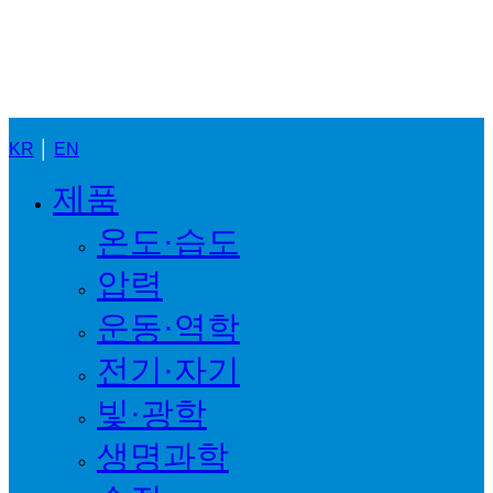
Close
Menu
KR
│
EN
제품
온도·습도
압력
운동·역학
전기·자기
빛·광학
생명과학