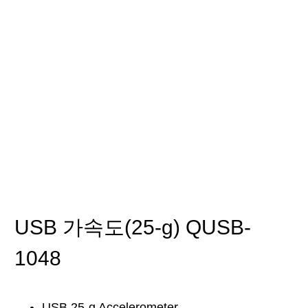
물리량
USB 가속도(25-g) QUSB-
1048
USB 25-g Accelerometer