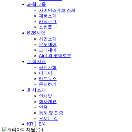
과학교육
사이언스큐브 소개
제품소개
카탈로그
쇼핑몰 ↗
B2B사업
사업소개
온도제어
모터제어
AIoT와 코딩로봇
고객지원
공지사항
미디어
카드뉴스
문의하기
회사소개
인사말
회사개요
연혁
특허 및 인증
오시는 길
KR
│
EN