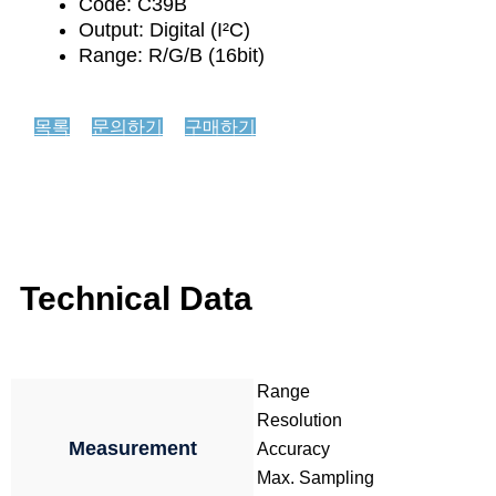
Code: C39B
Output: Digital (I²C)
Range: R/G/B (16bit)
목록
문의하기
구매하기
Technical Data
Range
Resolution
Measurement
Accuracy
Max. Sampling