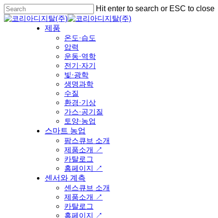
Skip
Hit enter to search or ESC to close
to
Close
main
Search
Menu
제품
content
온도·습도
압력
운동·역학
전기·자기
빛·광학
생명과학
수질
환경·기상
가스·공기질
토양·농업
스마트 농업
팜스큐브 소개
제품소개 ↗
카탈로그
홈페이지 ↗
센서와 계측
센스큐브 소개
제품소개 ↗
카탈로그
홈페이지 ↗